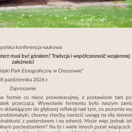
polska konferencja naukowa
sterz musi być góralem? Tradycja i współczesność wzajemnej
zależności
ąski Park Etnograficzny w Chorzowie”
8 października 2026 r.
Zaproszenie
y w formie co nieco prowokacyjnej, a postawione tam pyt
datek przeczącą. Wywołanie fermentu było naszym zami
 skłaniającym do głębszej refleksji nad tym, co pozornie w
 problematyki, chcemy choćby zwrócić uwagę na siłę stereo
góralskość z pasterstwem i na odwrót. Może więc jednak ist
onalnym pochodzeniem? Na to i wiele innych pytań wiążących 