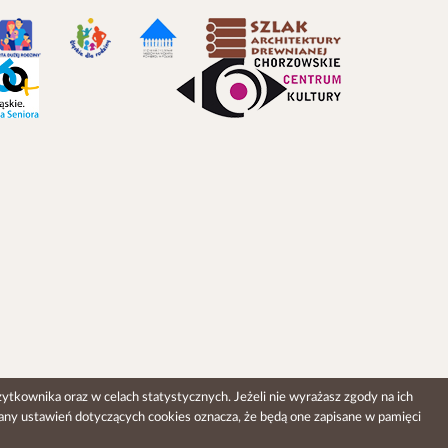
ytkownika oraz w celach statystycznych. Jeżeli nie wyrażasz zgody na ich
any ustawień dotyczących cookies oznacza, że będą one zapisane w pamięci