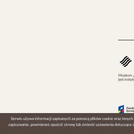
Muzeum „G
jest inst
Serwis używa informacji zapisanych za pomocą plików cookie oraz innych 
zapisywanie, powinieneś opuścić stronę lub zmienić ustawienia dotyczące