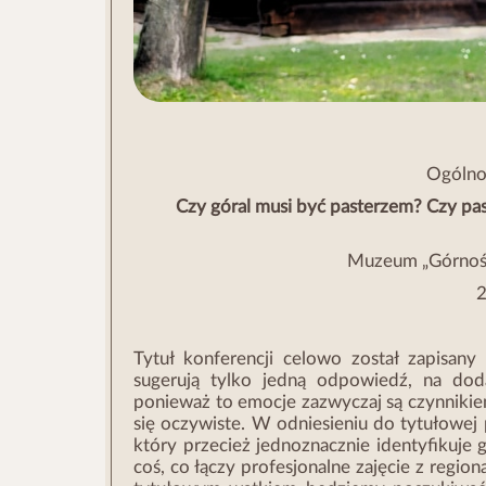
Ogólno
Czy góral musi być pasterzem? Czy pa
Muzeum „Górnośl
2
Tytuł konferencji celowo został zapisan
sugerują tylko jedną odpowiedź, na do
ponieważ to emocje zazwyczaj są czynnikiem
się oczywiste. W odniesieniu do tytułowej
który przecież jednoznacznie identyfikuje 
coś, co łączy profesjonalne zajęcie z regi