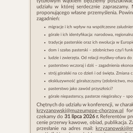
tytułowym wątkiem będziemy poszukiwać 
udziału w której serdecznie zapraszamy. M
proponującego własne przemyślenia. Powinn
zagadnień:
migracje i ich wpływ na współczesne zaludnien
górale i ich identyfikacja: narodowa, regional
tradycje pasterskie oraz ich ewolucja w Europ
dom i szałas pasterski – zdobnictwo czy/i funkc
ludzie i zwierzęta. Od relacji myśliwy-ofiara 
pasterstwo wczoraj i dziś – zagadnienia ekono
strój góralski na co dzień i od święta. Zmiana c
ekskluzywność góralszczyzny (zdobnictwo, mo
pasterstwo jako zawód przyszłości?
górale niepasterscy, pasterze niegóralscy – sp
Chętnych do udziału w konferencji, w charak
krzyzanowski@muzeumgpe-chorzow.pl
for
czekamy do
31 lipca 2026 r.
Referentów pro
cenie przerwy kawowe, obiad, publikacja. Z
przesłanie na adres mail:
krzyzanowski@m