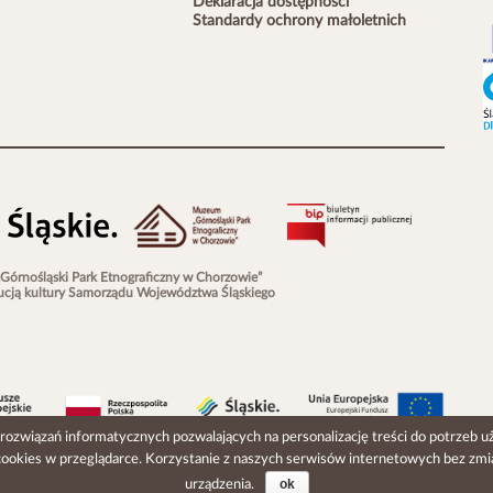
Deklaracja dostępności
Standardy ochrony małoletnich
órnośląski Park Etnograficzny w Chorzowie”
ytucją kultury Samorządu Województwa Śląskiego
rozwiązań informatycznych pozwalających na personalizację treści do potrzeb uż
 cookies w przeglądarce. Korzystanie z naszych serwisów internetowych bez zmi
ok
urządzenia.