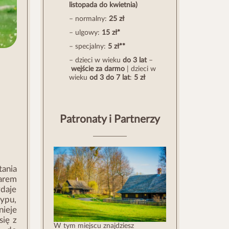
listopada do kwietnia)
– normalny:
25 zł
– ulgowy:
15 zł*
– specjalny:
5 zł**
– dzieci w wieku
do 3 lat
–
wejście za darmo
| dzieci w
wieku
od 3 do 7 lat
:
5 zł
Patronaty i Partnerzy
ania
arem
ydaje
typu,
nieje
się z
W tym miejscu znajdziesz