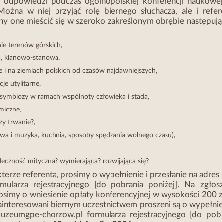
odpowiedzi podczas ogólnopolskiej konferencji naukowej
ożna w niej przyjąć rolę biernego słuchacza, ale i refer
y one mieścić się w szeroko zakreślonym obrębie następuj
ie terenów górskich,
na, klanowo-stanowa,
ie i na ziemiach polskich od czasów najdawniejszych,
je utylitarne,
do symbiozy w ramach wspólnoty człowieka i stada,
miczne,
zy trwanie?,
wa i muzyka, kuchnia, sposoby spędzania wolnego czasu),
ołeczność mityczna? wymierająca? rozwijająca się?
terze referenta, prosimy o wypełnienie i przesłanie na adres 
mularza rejestracyjnego [do pobrania poniżej]. Na zgłosz
simy o wniesienie opłaty konferencyjnej w wysokości 200 
ainteresowani biernym uczestnictwem proszeni są o wypełnie
uzeumgpe-chorzow.pl
formularza rejestracyjnego [do pob