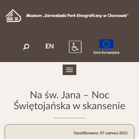
EN
Szukaj
Toggle
navigation
Na św. Jana – Noc
Świętojańska w skansenie
Opublikowano: 07 czerwca 2021