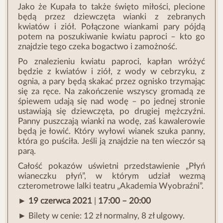
Jako że Kupała to także święto miłości, plecione
będą przez dziewczęta wianki z zebranych
kwiatów i ziół. Połączone wiankami pary pójdą
potem na poszukiwanie kwiatu paproci – kto go
znajdzie tego czeka bogactwo i zamożność.
Po znalezieniu kwiatu paproci, kapłan wróżyć
będzie z kwiatów i ziół, z wody w cebrzyku, z
ognia, a pary będą skakać przez ognisko trzymając
się za ręce. Na zakończenie wszyscy gromadą ze
śpiewem udają się nad wodę – po jednej stronie
ustawiają się dziewczęta, po drugiej mężczyźni.
Panny puszczają wianki na wodę, zaś kawalerowie
będą je łowić. Który wyłowi wianek szuka panny,
która go puściła. Jeśli ją znajdzie na ten wieczór są
parą.
Całość pokazów uświetni przedstawienie „Płyń
wianeczku płyń”, w którym udział wezmą
czterometrowe lalki teatru „Akademia Wyobraźni”.
►
19 czerwca 2021
|
17:00 – 20:00
► Bilety w cenie: 12 zł normalny, 8 zł ulgowy.